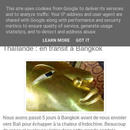
This site uses cookies from Google to deliver its services
La Terre dans le guidon
and to analyze traffic. Your IP address and user-agent are
shared with Google along with performance and security
metrics to ensure quality of service, generate usage
Tour du monde en famille à vélo
statistics, and to detect and address abuse.
LEARN MORE
GOT IT
dimanche 17 mai 2015
Thaïlande : en transit à Bangkok
Nous avons passé 5 jours à Bangkok avant de nous envoler
vers Bali pour échapper à la chaleur d'Indochine. Beaucoup