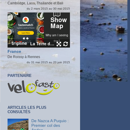
Cambodge, Laos, Thaïlande et Bali
du 2 mars 2015 au 30 mai 2015
France
De Roissy à Rennes
du 31 mai 2015 au 20 juin 2015
PARTENAIRE
ARTICLES LES PLUS
CONSULTÉS
De Nazca A Puquio :
Premier col des