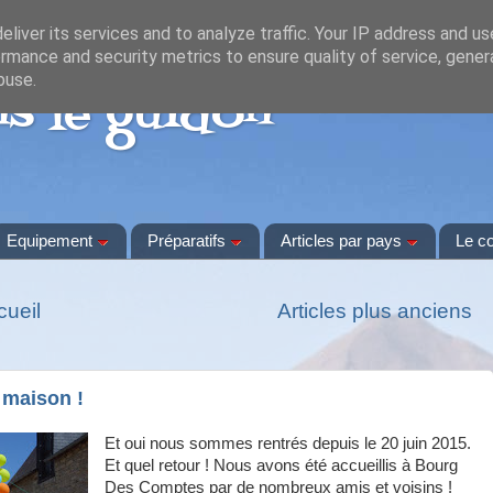
liver its services and to analyze traffic. Your IP address and u
rmance and security metrics to ensure quality of service, gene
buse.
s le guidon
Equipement
Préparatifs
Articles par pays
Le c
cueil
Articles plus anciens
 maison !
Et oui nous sommes rentrés depuis le 20 juin 2015.
Et quel retour ! Nous avons été accueillis à Bourg
Des Comptes par de nombreux amis et voisins !