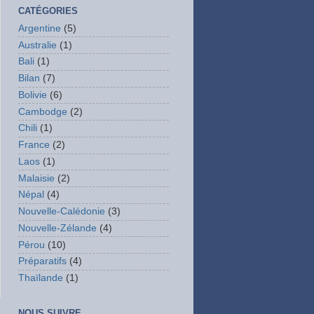
CATÉGORIES
Argentine
(5)
Australie
(1)
Bali
(1)
Bilan
(7)
Bolivie
(6)
Cambodge
(2)
Chili
(1)
France
(2)
Laos
(1)
Malaisie
(2)
Népal
(4)
Nouvelle-Calédonie
(3)
Nouvelle-Zélande
(4)
Pérou
(10)
Préparatifs
(4)
Thaïlande
(1)
NOUS SUIVRE