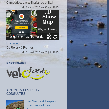
Cambodge, Laos, Thaïlande et Bali
du 2 mars 2015 au 30 mai 2015
France
De Roissy à Rennes
du 31 mai 2015 au 20 juin 2015
PARTENAIRE
ARTICLES LES PLUS
CONSULTÉS
De Nazca A Puquio :
Premier col des