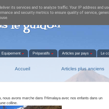
liver its services and to analyze traffic. Your IP address and u
rmance and security metrics to ensure quality of service, gene
buse.
s le guidon
Equipement
Préparatifs
Articles par pays
Le c
Accueil
Articles plus anciens
ou, nous avons marche dans l’Himalaya avec nos enfants dans un
une colline.