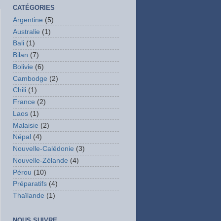
CATÉGORIES
Argentine
(5)
Australie
(1)
Bali
(1)
Bilan
(7)
Bolivie
(6)
Cambodge
(2)
Chili
(1)
France
(2)
Laos
(1)
Malaisie
(2)
Népal
(4)
Nouvelle-Calédonie
(3)
Nouvelle-Zélande
(4)
Pérou
(10)
Préparatifs
(4)
Thaïlande
(1)
NOUS SUIVRE