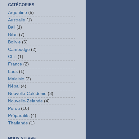
CATÉGORIES
Argentine
(5)
Australie
(1)
Bali
(1)
Bilan
(7)
Bolivie
(6)
Cambodge
(2)
Chili
(1)
France
(2)
Laos
(1)
Malaisie
(2)
Népal
(4)
Nouvelle-Calédonie
(3)
Nouvelle-Zélande
(4)
Pérou
(10)
Préparatifs
(4)
Thaïlande
(1)
NOUS SUIVRE