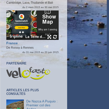
Cambodge, Laos, Thaïlande et Bali
du 2 mars 2015 au 30 mai 2015
France
De Roissy à Rennes
du 31 mai 2015 au 20 juin 2015
PARTENAIRE
ARTICLES LES PLUS
CONSULTÉS
De Nazca A Puquio :
Premier col des