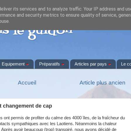
liver its services and to analyze traffic. Your IP address and u
rmance and security metrics to ensure quality of service, gene
buse.
s le guidon
Equipement
Préparatifs
Articles par pays
Le c
Accueil
Article plus ancien
 et changement de cap
ont permis de profiter du calme des 4000 îles, de la fraîcheur du
ntacts sympathiques avec les Laotiens. Néanmoins la chaleur
. Après avoir beaucoup (trop) transpiré, nous avons décidé de