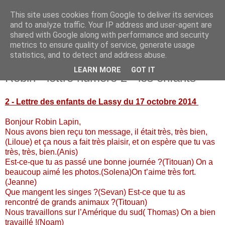
This site uses cookies from Google to deliver its services
La Terre dans le guidon
and to analyze traffic. Your IP address and user-agent are
shared with Google along with performance and security
metrics to ensure quality of service, generate usage
Tour du monde en famille à vélo
statistics, and to detect and address abuse.
LEARN MORE
GOT IT
Robin - lettre numéro 2 - les enfants
2 - Lettre des enfants de Lassy du 17 octobre
2014
Bonjour Robin Lapin,
Nous avons bien reçu ton message, il était très, très bien,
(Liloue) et ça nous a fait très plaisir, et on espère que tu vas
très, très, bien.(Anis)
Est-ce-que tu as passé une bonne journée ?(Titouan) On a
beaucoup aimé les photos.(Solena)On t’aime très fort.
(Jeanne)
Que mangent les singes ?(Sevan) Est-ce que tu as
rencontré de grands animaux ?(Titouan)
Nous travaillons sur l’Amérique du sud( Thomas) On a bien
travaillé !(Noam)