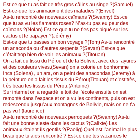
Est-ce que tu as fait de très gros câlins au singe ?(Samuel)
Est-ce-que les animaux ont des maladies ?(Envel)
As-tu rencontré de nouveaux caïmans ?(Swanny) Est-ce
que tu as vu les flamants roses? N’as-tu pas eu peur des
caïmans ?(Nolan) Est-ce que tu ne t’es pas piqué sur les
cactus et le papayer ?(Jérémy)
Est-ce que tu passes un bon voyage ?(Tom) As-tu rencontré
un anaconda ou d’autres serpents ?(Sevan) Est-ce que
c’était trop bien de voir les animaux ?(Titouan)
On a fait du tissu du Pérou et de la Bolivie, avec des rayures
et des couleurs vives,(Sevan) on a colorié un bonhomme
inca (Solena) , un ara, on a peint des anacondas,(Jeremy) à
la peinture on a fait les tissus du Pérou(Titouan) et c’est très,
très beau les tissus du Pérou.(Antoine)
Sur internet on a regardé le toit de l’école ensuite on est
remonté dans l’espace et on a vu les continents, puis on est
redescendu jusqu’aux montagnes de Bolivie, mais on ne t’a
pas vu ! (laurence)
As-tu rencontré de nouveaux perroquets ?(Swanny) As-tu
fait une bonne sieste dans les cactus ?(Calixte) Les
animaux étaient-ils gentils ?(Paolig) Quel est l’animal le plus
beau que tu aies rencontré ? Est-ce que tes vacances te